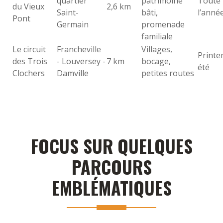
quartier
patrimoine
Toute
du Vieux
2,6 km
Saint-
bâti,
l’anné
Pont
Germain
promenade
familiale
Le circuit
Francheville
Villages,
Printe
des Trois
- Louversey -
7 km
bocage,
été
Clochers
Damville
petites routes
FOCUS SUR QUELQUES
PARCOURS
EMBLÉMATIQUES