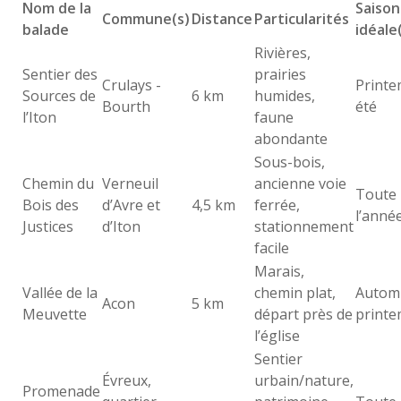
Nom de la
Saison
Commune(s)
Distance
Particularités
balade
idéale
Rivières,
Sentier des
prairies
Crulays -
Printe
Sources de
6 km
humides,
Bourth
été
l’Iton
faune
abondante
Sous-bois,
Chemin du
Verneuil
ancienne voie
Toute
Bois des
d’Avre et
4,5 km
ferrée,
l’anné
Justices
d’Iton
stationnement
facile
Marais,
Vallée de la
chemin plat,
Autom
Acon
5 km
Meuvette
départ près de
print
l’église
Sentier
Évreux,
urbain/nature,
Promenade