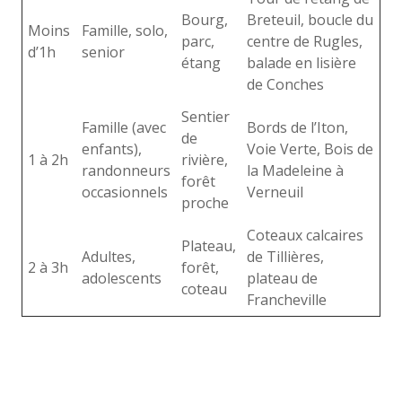
Bourg,
Breteuil, boucle du
Moins
Famille, solo,
parc,
centre de Rugles,
d’1h
senior
étang
balade en lisière
de Conches
Sentier
Famille (avec
Bords de l’Iton,
de
enfants),
Voie Verte, Bois de
1 à 2h
rivière,
randonneurs
la Madeleine à
forêt
occasionnels
Verneuil
proche
Coteaux calcaires
Plateau,
Adultes,
de Tillières,
2 à 3h
forêt,
adolescents
plateau de
coteau
Francheville