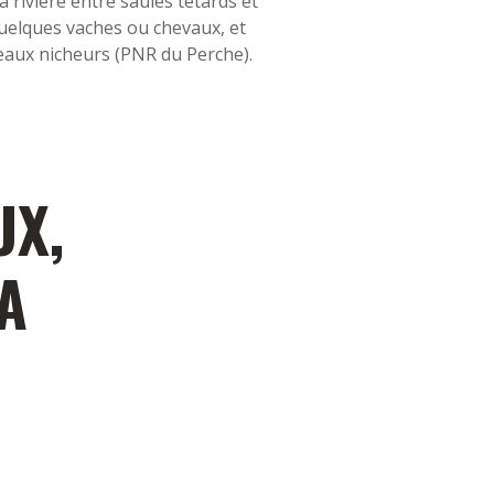
la rivière entre saules têtards et
quelques vaches ou chevaux, et
seaux nicheurs (PNR du Perche).
UX,
LA