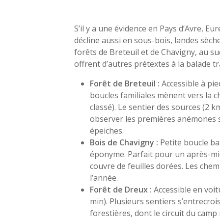
S’il y a une évidence en Pays d’Avre, Eure
décline aussi en sous-bois, landes sèch
forêts de Breteuil et de Chavigny, au sud
offrent d’autres prétextes à la balade tr
Forêt de Breteuil :
Accessible à pie
boucles familiales mènent vers la c
classé). Le sentier des sources (2 
observer les premières anémones sy
épeiches.
Bois de Chavigny :
Petite boucle ba
éponyme. Parfait pour un après-mid
couvre de feuilles dorées. Les chem
l’année.
Forêt de Dreux :
Accessible en voi
min). Plusieurs sentiers s’entrecroi
forestières, dont le circuit du cam