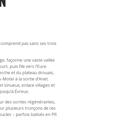
ON
e comprend pas sans ses trois
age, façonne une vaste vallée
t, puis file vers l’Eure.
erche et du plateau drouais,
-Motel à la sortie d’Anet.
 et sinueux, enlace villages et
jusqu’à Évreux.
our des sorties régénérantes,
Sur plusieurs tronçons de ces
oucles – parfois balisés en PR