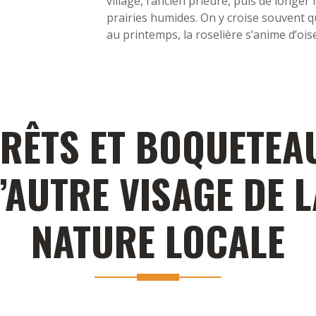
village, l’ancien prieuré, puis de longer 
prairies humides. On y croise souvent 
au printemps, la roselière s’anime d’oi
RÊTS ET BOQUETEA
’AUTRE VISAGE DE 
NATURE LOCALE