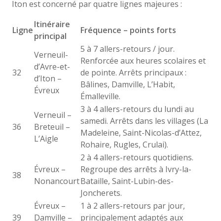
Iton est concerné par quatre lignes majeures :
Itinéraire
Ligne
Fréquence – points forts
principal
5 à 7 allers-retours / jour.
Verneuil-
Renforcée aux heures scolaires et
d’Avre-et-
32
de pointe. Arrêts principaux :
d’Iton –
Bâlines, Damville, L’Habit,
Évreux
Émalleville.
3 à 4 allers-retours du lundi au
Verneuil –
samedi. Arrêts dans les villages (La
36
Breteuil –
Madeleine, Saint-Nicolas-d’Attez,
L’Aigle
Rohaire, Rugles, Crulai).
2 à 4 allers-retours quotidiens.
Évreux –
Regroupe des arrêts à Ivry-la-
38
Nonancourt
Bataille, Saint-Lubin-des-
Joncherets.
Évreux –
1 à 2 allers-retours par jour,
39
Damville –
principalement adaptés aux