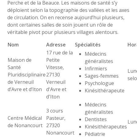
Perche et de la Beauce. Les maisons de santé s’y
déploient selon la topographie des vallées et les axes
de circulation. On en recense aujourd’hui plusieurs,
dont certaines salles de soin jouent un rôle de
véritable pivot pour plusieurs villages alentours.
Nom
Adresse
Spécialités
Hor
17 rue de la
Médecins
Maison de
Petite
généralistes
Santé
Vitesse,
Infirmiers
Lun
Pluridisciplinaire
27130
Sages-femmes
selo
de Verneuil
Verneuil
Psychologue
d’Avre et d’Iton
d'Avre et
Kinésithérapeute
d'Iton
Médecins
3 cours
généralistes
Centre Médical
Pasteur,
Dentistes
Lun
de Nonancourt
27320
Kinésithérapeutes
Nonancourt
Pédiatrie