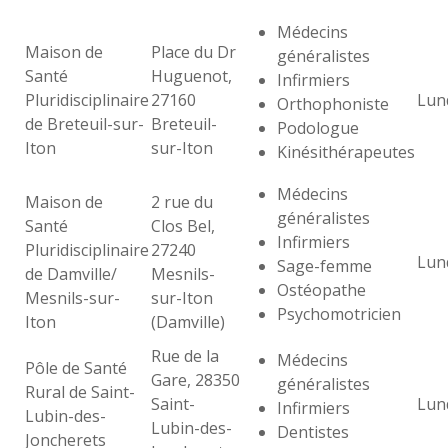
Médecins
Maison de
Place du Dr
généralistes
Santé
Huguenot,
Infirmiers
Pluridisciplinaire
27160
Lun
Orthophoniste
de Breteuil-sur-
Breteuil-
Podologue
Iton
sur-Iton
Kinésithérapeutes
Médecins
Maison de
2 rue du
généralistes
Santé
Clos Bel,
Infirmiers
Pluridisciplinaire
27240
Lun
Sage-femme
de Damville/
Mesnils-
Ostéopathe
Mesnils-sur-
sur-Iton
Psychomotricien
Iton
(Damville)
Rue de la
Médecins
Pôle de Santé
Gare, 28350
généralistes
Rural de Saint-
Saint-
Lun
Infirmiers
Lubin-des-
Lubin-des-
Dentistes
Joncherets