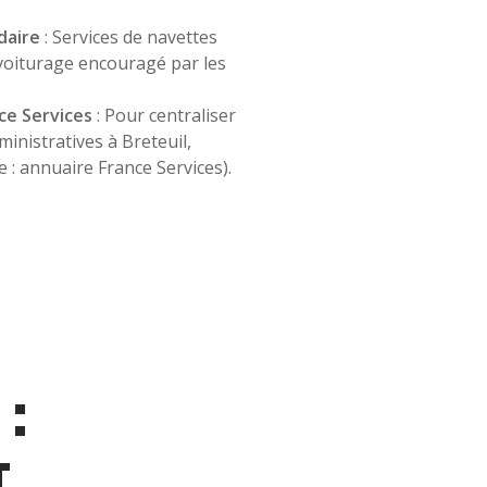
daire
: Services de navettes
ovoiturage encouragé par les
e Services
: Pour centraliser
inistratives à Breteuil,
ce : annuaire France Services).
:
T