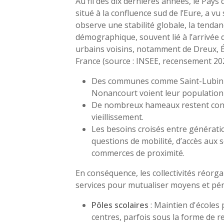
Au fil des dix dernières années, le Pays d
situé à la confluence sud de l’Eure, a vu
observe une stabilité globale, la tendan
démographique, souvent lié à l’arrivée 
urbains voisins, notamment de Dreux, É
France (source : INSEE, recensement 20
Des communes comme Saint-Lubin-
Nonancourt voient leur populati
De nombreux hameaux restent conf
vieillissement.
Les besoins croisés entre générati
questions de mobilité, d’accès aux 
commerces de proximité.
En conséquence, les collectivités réor
services pour mutualiser moyens et pér
Pôles scolaires
: Maintien d'écoles 
centres, parfois sous la forme de