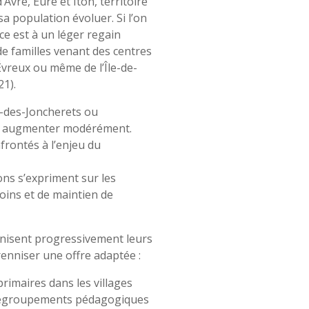
’Avre, Eure et Iton, territoire
 sa population évoluer. Si l’on
ce est à un léger regain
de familles venant des centres
vreux ou même de l’Île-de-
21).
des-Joncherets ou
on augmenter modérément.
rontés à l’enjeu du
ons s’expriment sur les
soins et de maintien de
ganisent progressivement leurs
enniser une offre adaptée :
primaires dans les villages
 regroupements pédagogiques