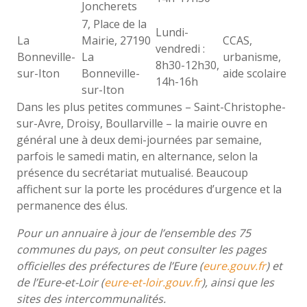
Joncherets
7, Place de la
Lundi-
La
Mairie, 27190
CCAS,
vendredi :
Bonneville-
La
urbanisme,
8h30-12h30,
sur-Iton
Bonneville-
aide scolaire
14h-16h
sur-Iton
Dans les plus petites communes – Saint-Christophe-
sur-Avre, Droisy, Boullarville – la mairie ouvre en
général une à deux demi-journées par semaine,
parfois le samedi matin, en alternance, selon la
présence du secrétariat mutualisé. Beaucoup
affichent sur la porte les procédures d’urgence et la
permanence des élus.
Pour un annuaire à jour de l’ensemble des 75
communes du pays, on peut consulter les pages
officielles des préfectures de l’Eure (
eure.gouv.fr
) et
de l’Eure-et-Loir (
eure-et-loir.gouv.fr
), ainsi que les
sites des intercommunalités.