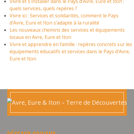
Vivre et s’installer dans le Pays d’Avre, Eure et Iton :
quels services, quels repères ?
Vivre ici : Services et solidarités, comment le Pays
d’Avre, Eure et Iton s’adapte à la ruralité
Les nouveaux chemins des services et équipements
locaux en Avre, Eure et Iton
Vivre et apprendre en famille : repères concrets sur les
équipements éducatifs et services dans le Pays d’Avre,
Eure et Iton