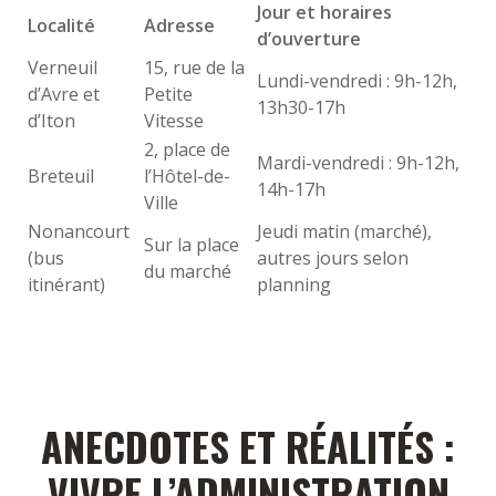
Jour et horaires
Localité
Adresse
d’ouverture
Verneuil
15, rue de la
Lundi-vendredi : 9h-12h,
d’Avre et
Petite
13h30-17h
d’Iton
Vitesse
2, place de
Mardi-vendredi : 9h-12h,
Breteuil
l’Hôtel-de-
14h-17h
Ville
Nonancourt
Jeudi matin (marché),
Sur la place
(bus
autres jours selon
du marché
itinérant)
planning
ANECDOTES ET RÉALITÉS :
VIVRE L’ADMINISTRATION