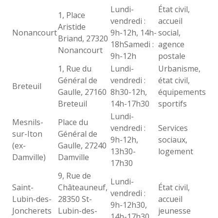
Lundi-
État civil,
1, Place
vendredi :
accueil
Aristide
Nonancourt
9h-12h, 14h-
social,
Briand, 27320
18hSamedi :
agence
Nonancourt
9h-12h
postale
1, Rue du
Lundi-
Urbanisme,
Général de
vendredi :
état civil,
Breteuil
Gaulle, 27160
8h30-12h,
équipements
Breteuil
14h-17h30
sportifs
Lundi-
Mesnils-
Place du
vendredi :
Services
sur-Iton
Général de
9h-12h,
sociaux,
(ex-
Gaulle, 27240
13h30-
logement
Damville)
Damville
17h30
9, Rue de
Lundi-
Saint-
Châteauneuf,
État civil,
vendredi :
Lubin-des-
28350 St-
accueil
9h-12h30,
Joncherets
Lubin-des-
jeunesse
14h-17h30