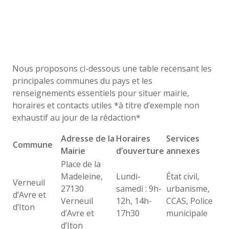
Nous proposons ci-dessous une table recensant les
principales communes du pays et les
renseignements essentiels pour situer mairie,
horaires et contacts utiles *à titre d’exemple non
exhaustif au jour de la rédaction*
Adresse de la
Horaires
Services
Commune
Mairie
d’ouverture
annexes
Place de la
Madeleine,
Lundi-
État civil,
Verneuil
27130
samedi : 9h-
urbanisme,
d’Avre et
Verneuil
12h, 14h-
CCAS, Police
d’Iton
d’Avre et
17h30
municipale
d’Iton