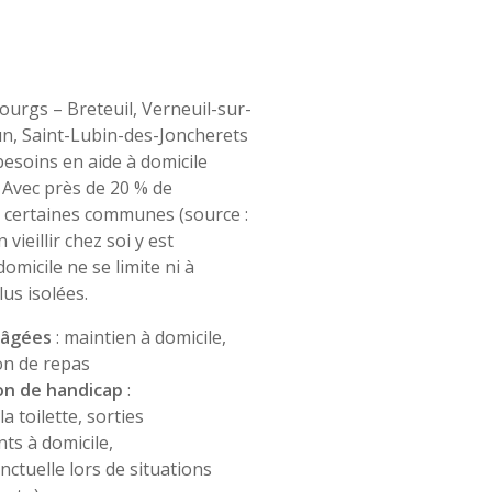
 bourgs – Breteuil, Verneuil-sur-
n, Saint-Lubin-des-Joncherets
besoins en aide à domicile
. Avec près de 20 % de
 certaines communes (source :
vieillir chez soi y est
domicile ne se limite ni à
us isolées.
 âgées
: maintien à domicile,
on de repas
on de handicap
:
 toilette, sorties
nts à domicile,
tuelle lors de situations