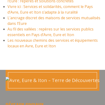
l’Eure : repères et solutions concrètes
Vivre ici : Services et solidarités, comment le Pays
d’Avre, Eure et Iton s’adapte à la ruralité
L’ancrage discret des maisons de services mutualisés
dans l’Eure
Au fil des vallées : repères sur les services publics
essentiels en Pays d’Avre, Eure et Iton
Les nouveaux chemins des services et équipements
locaux en Avre, Eure et Iton