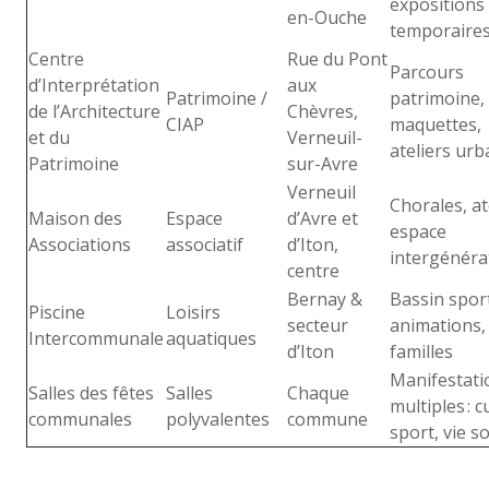
expositions
en-Ouche
temporaire
Centre
Rue du Pont
Parcours
d’Interprétation
aux
Patrimoine /
patrimoine,
de l’Architecture
Chèvres,
CIAP
maquettes,
et du
Verneuil-
ateliers urb
Patrimoine
sur-Avre
Verneuil
Chorales, at
Maison des
Espace
d’Avre et
espace
Associations
associatif
d’Iton,
intergénéra
centre
Bernay &
Bassin sport
Piscine
Loisirs
secteur
animations,
Intercommunale
aquatiques
d’Iton
familles
Manifestati
Salles des fêtes
Salles
Chaque
multiples : c
communales
polyvalentes
commune
sport, vie so