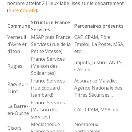
nombre atteint 24 lieux labellisés sur le département
(
eure.gouv.fr
).
Structure France
Commune
Partenaires présents
Services
Verneuil
MSAP puis France
CAF, CPAM, Pôle
d’Avre et
Services (rue de la
Emploi, La Poste, MSA,
d’Iton
Petite Vitesse)
etc.
France Services
Impôts, Justice, ANTS,
Rugles
(Maison des
CAF, etc.
Solidarités)
France Services
Assurance Maladie,
Pacy-sur-
(rue Edouard
Agence Nationale des
Eure
Isambard)
Titres Sécurisés…
France Services
La Barre-
(Maison des
CAF, CPAM, MSA, etc.
en-Ouche
services)
Médiathèque
Nombreux
Gisors
France Services
partenaires