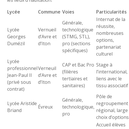
Lycée
Commune
Voies
Particularités
Internat de la
Générale,
réussite,
Lycée
Vernueil
technologique
nombreuses
Georges
d’Avre et
(STMG, STL),
options,
Dumézil
d’Iton
pro (sections
partenariat
spécifiques)
culturel
Lycée
CAP et Bac Pro
Stage à
professionnel
Verneuil
(filières
l’international,
Jean-Paul II
d’Avre et
tertiaires et
liens avec le
(privé sous
d’Iton
sanitaires)
tissu associatif
contrat)
Pôle de
Générale,
Lycée Aristide
regroupement
Évreux
technologique,
Briand
régional, large
pro
choix d’options
Accueil élèves