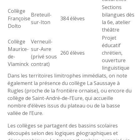
Sections
Collège
Breteuil-
bilangues dès
Françoise
384 élèves
sur-Iton
la 6e, atelier
Dolto
théâtre
Projet
Collège
Verneuil-
éducatif
Maurice-
sur-Avre
260 élèves
chrétien,
de-
(privé sous
ouverture
Vlaminck
contrat)
linguistique
Dans les territoires limitrophes immédiats, on note
également la présence du collège La Saussaye à
Rugles (proche de la frontière ornaise), ou encore du
collège de Saint-André-de-l’Eure, qui accueille
nombre d’élèves issus du plateau ou de la basse
vallée de l’Eure.
Les collèges se partagent des bassins scolaires
découpés selon des logiques géographiques et