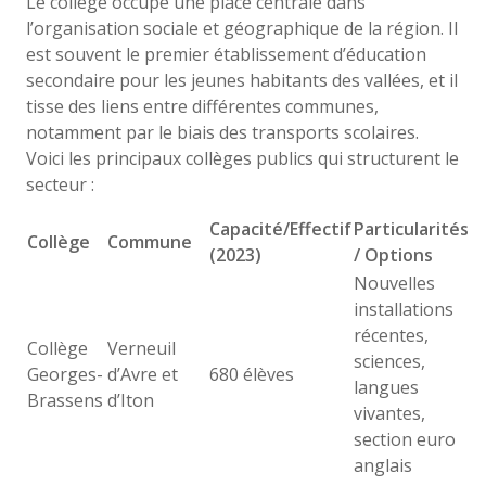
Le collège occupe une place centrale dans
l’organisation sociale et géographique de la région. Il
est souvent le premier établissement d’éducation
secondaire pour les jeunes habitants des vallées, et il
tisse des liens entre différentes communes,
notamment par le biais des transports scolaires.
Voici les principaux collèges publics qui structurent le
secteur :
Capacité/Effectif
Particularités
Collège
Commune
(2023)
/ Options
Nouvelles
installations
récentes,
Collège
Verneuil
sciences,
Georges-
d’Avre et
680 élèves
langues
Brassens
d’Iton
vivantes,
section euro
anglais