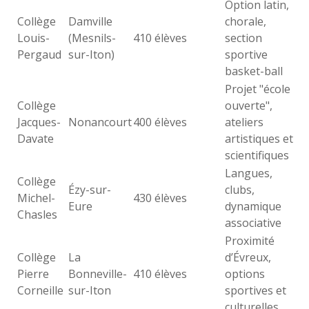
Option latin,
Collège
Damville
chorale,
Louis-
(Mesnils-
410 élèves
section
Pergaud
sur-Iton)
sportive
basket-ball
Projet "école
Collège
ouverte",
Jacques-
Nonancourt
400 élèves
ateliers
Davate
artistiques et
scientifiques
Langues,
Collège
Ézy-sur-
clubs,
Michel-
430 élèves
Eure
dynamique
Chasles
associative
Proximité
Collège
La
d’Évreux,
Pierre
Bonneville-
410 élèves
options
Corneille
sur-Iton
sportives et
culturelles