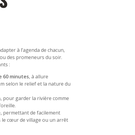
S
adapter à l’agenda de chacun,
s ou des promeneurs du soir.
nts :
e 60 minutes
, à allure
km selon le relief et la nature du
n
, pour garder la rivière comme
oreille.
e
, permettant de facilement
 le cœur de village ou un arrêt