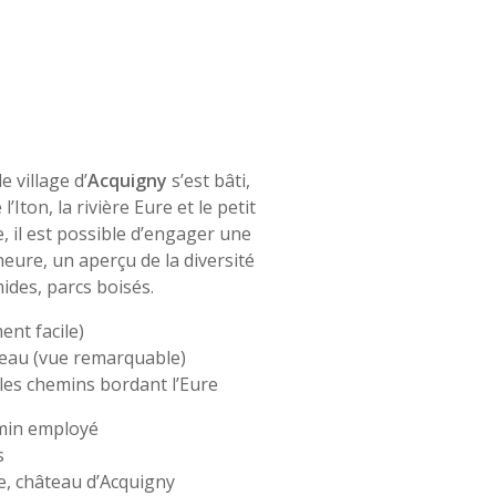
 village d’
Acquigny
s’est bâti,
l’Iton, la rivière Eure et le petit
e, il est possible d’engager une
eure, un aperçu de la diversité
ides, parcs boisés.
ent facile)
âteau (vue remarquable)
 les chemins bordant l’Eure
emin employé
s
le, château d’Acquigny