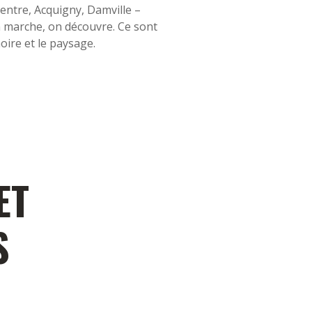
centre, Acquigny, Damville –
on marche, on découvre. Ce sont
moire et le paysage.
ET
S