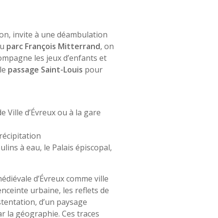
Iton, invite à une déambulation
du
parc François Mitterrand
, on
compagne les jeux d’enfants et
 le
passage Saint-Louis
pour
e Ville d’Évreux ou à la gare
écipitation
lins à eau, le Palais épiscopal,
 médiévale d’Évreux comme ville
’enceinte urbaine, les reflets de
ostentation, d’un paysage
r la géographie. Ces traces