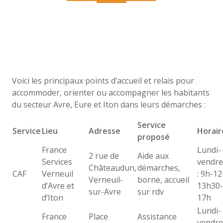
Voici les principaux points d’accueil et relais pour
accommoder, orienter ou accompagner les habitants
du secteur Avre, Eure et Iton dans leurs démarches :
Service
Service
Lieu
Adresse
Horair
proposé
France
Lundi-
2 rue de
Aide aux
Services
vendre
Châteaudun,
démarches,
CAF
Verneuil
: 9h-12
Verneuil-
borne, accueil
d’Avre et
13h30-
sur-Avre
sur rdv
d’Iton
17h
Lundi-
France
Place
Assistance
vendre