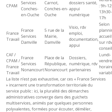
Services
Carnot,
dossiers santé,
CPAM
: 9h-12
Conches-
Conches-en-
appui
13h30-
en-Ouche
Ouche
numérique
17h
Selon
Visio, rdv
France
5 rue de la
planni
France
emploi,
Services
Mairie,
accueil
Travail
documentation,
Damville
Damville
sur rd
appui
conseil
CAF /
Lundi-
France
Place de la
Dossiers,
CPAM /
vendre
Services
République,
numérique, rdv
France
horair
Nonancourt
Nonancourt
partenaires
Travail
variab
La liste n’est pas exhaustive, car ces « France Services
» incarnent une transformation territoriale du
service public : ici, la pluralité des démarches
administratives converge dans des guichets
multiservices, animés par quelques personnes
polyvalentes, formées pour écouter, démêler,